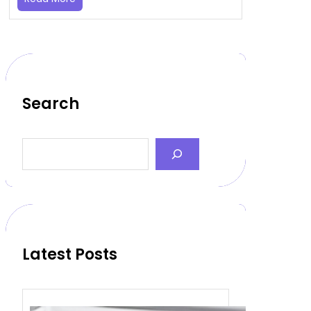
Search
S
e
a
r
c
h
Latest Posts