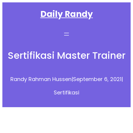
Skip
Daily Randy
to
content
Sertifikasi Master Trainer
Randy Rahman Hussen
|
September 6, 2021
|
Sertifikasi