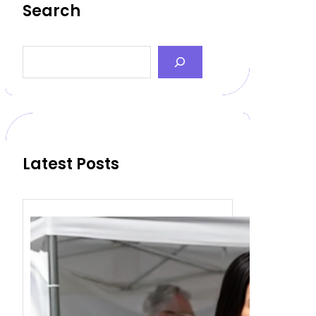
Search
S
e
a
r
c
h
Latest Posts