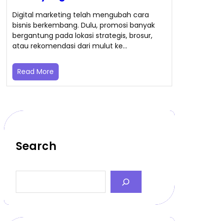
Digital marketing telah mengubah cara
bisnis berkembang. Dulu, promosi banyak
bergantung pada lokasi strategis, brosur,
atau rekomendasi dari mulut ke…
Read More
Search
S
e
a
r
c