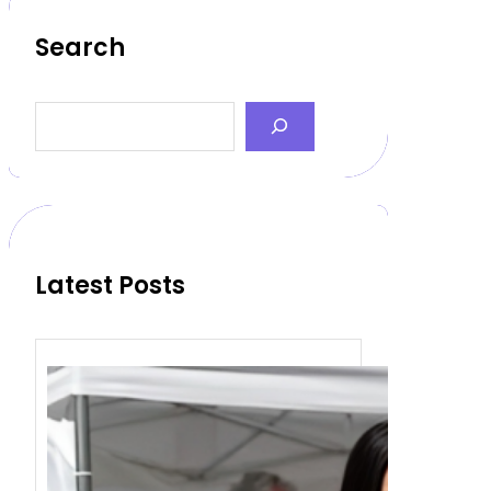
Search
S
e
a
r
c
h
Latest Posts