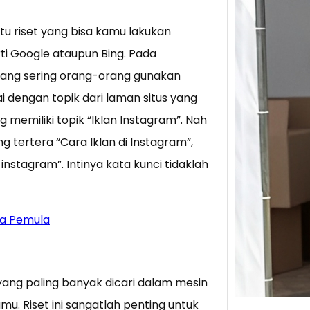
u riset yang bisa kamu lakukan
Tik 
Jual
ti Google ataupun Bing. Pada
Stra
i yang sering orang-orang gunakan
Baca 
i dengan topik dari laman situs yang
Berju
memiliki topik “Iklan Instagram”. Nah
TikTo
g tertera “Cara Iklan di Instagram”,
hibur
 instagram”. Intinya kata kunci tidaklah
ra Pemula
yang paling banyak dicari dalam mesin
u. Riset ini sangatlah penting untuk