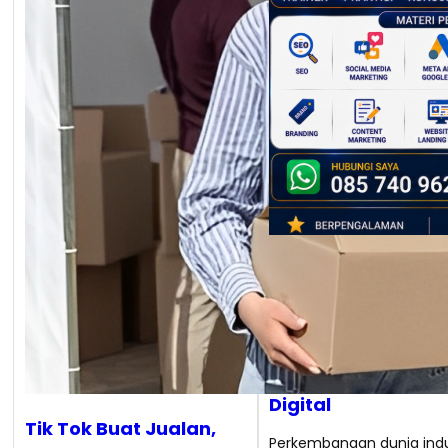
Narasumber Digita
Marketing Gresik:
Meningkatkan Da
Saing SDM dan Bisn
Era Transformasi
Digital
Tik Tok Buat Jualan,
Perkembangan dunia indu