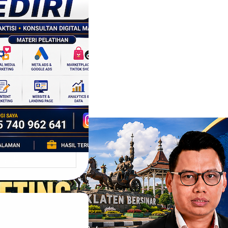
tegi
asaran
asis Data
k Bisnis yang
tumbuh
l marketing telah
bah cara bisnis
mbang. Dulu,
si banyak…