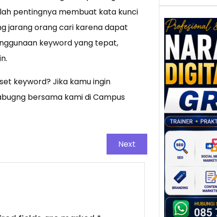
Inilah pentingnya membuat kata kunci
g jarang orang cari karena dapat
enggunaan keyword yang tepat,
n.
Nar
Digi
et keyword? Jika kamu ingin
Gres
Meni
rgabugng bersama kami di Campus
Daya
dan B
Tran
Digit
Next
Perke
indust
meng
peru
mempr