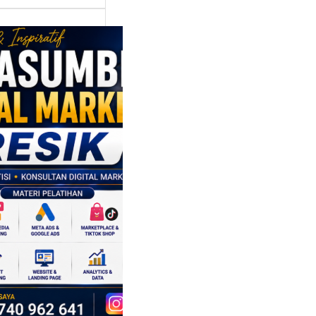
asumber
tal Marketing
ik:
ngkatkan
 Saing SDM
isnis di Era
sformasi
al
mbangan dunia
ri tidak hanya
ubah cara
sahaan
oduksi barang,…