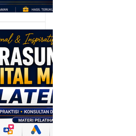
asumber
tal Marketing
en: Membantu
M dan SDM
l Naik Kelas
ui Strategi
al
p daerah memiliki