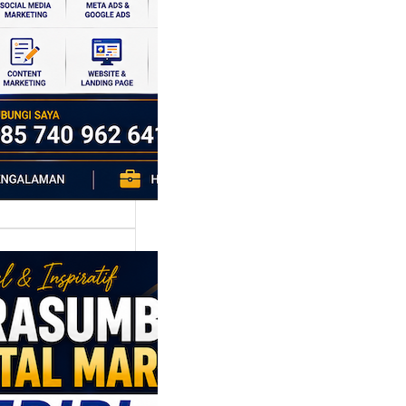
si ekonomi yang
da, dan Klaten
h…
asumber
tal Marketing
ri: Membangun