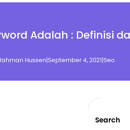
yword Adalah : Definisi d
Rahman Hussen
|
September 4, 2021
|
Seo
Search