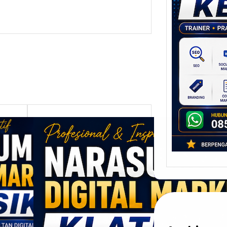
Stra
Pem
Berb
untu
Ber
Digita
mengu
berke
promo