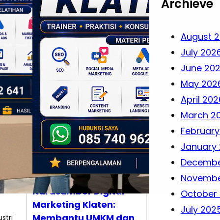
Archieve
August 
July 202
June 20
May 202
April 202
March 2
February
l
January
ya
Decembe
is di
Novembe
Narasumber Digital
October
Marketing Klaten:
July 202
Membantu UMKM dan
stri