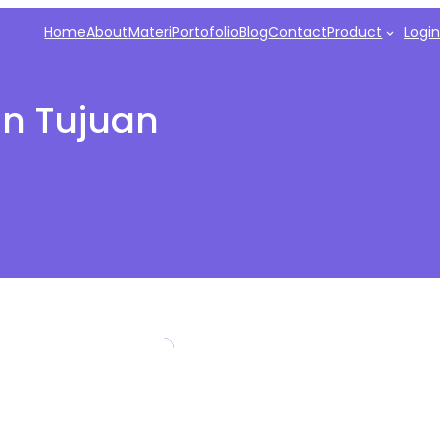
Home
About
Materi
Portofolio
Blog
Contact
Product
Login
an Tujuan