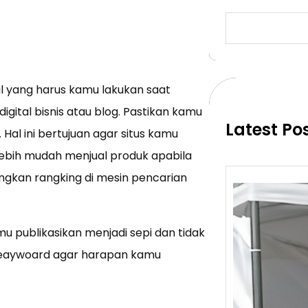
S
e
a
r
c
l yang harus kamu lakukan saat
h
gital bisnis atau blog. Pastikan kamu
Latest Po
l ini bertujuan agar situs kamu
bih mudah menjual produk apabila
ngkan rangking di mesin pencarian
 publikasikan menjadi sepi dan tidak
 keaywoard agar harapan kamu