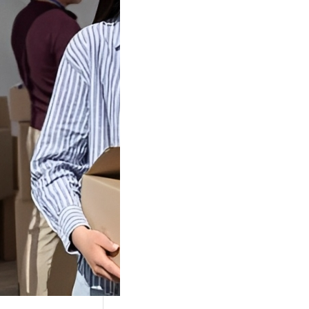
Tok Buat
an, Gimana
teginya ?
Juga Cara
alan Di Tiktokshop
k menjadi tempat
an…