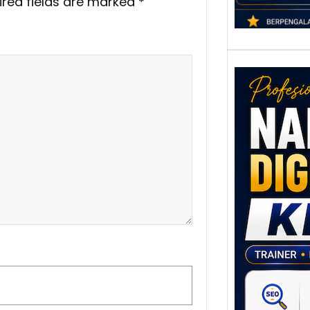
ired fields are marked
*
Nar
Digi
Klat
UMK
Loka
Melal
Digit
Setia