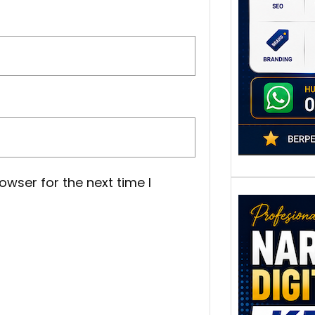
poten
berbe
adala
owser for the next time I
Nar
Digi
Kedi