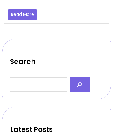
Read More
Search
S
e
a
r
c
h
Latest Posts