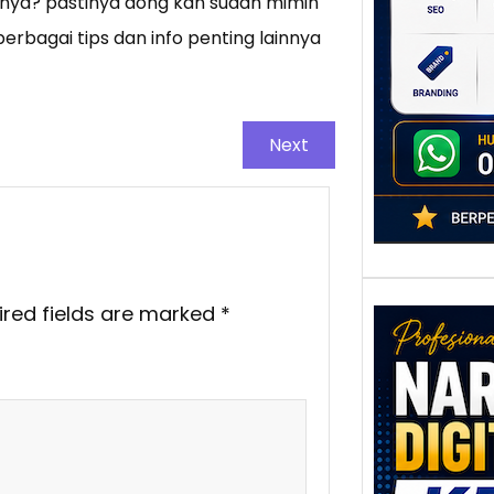
rnya? pastinya dong kan sudah mimin
poten
erbagai tips dan info penting lainnya
berbe
adala
Next
ired fields are marked
*
Nar
Digi
Kedi