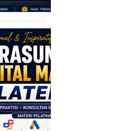
asumber
tal Marketing
en: Membantu
M dan SDM
l Naik Kelas
ui Strategi
al
p daerah memiliki