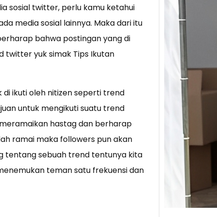
a sosial twitter, perlu kamu ketahui
da media sosial lainnya. Maka dari itu
Tik 
Jual
 berharap bahwa postingan yang di
Stra
twitter yuk simak Tips Ikutan
Baca 
Berju
TikTo
i ikuti oleh nitizen seperti trend
hibur
uan untuk mengikuti suatu trend
ut meramaikan hastag dan berharap
udah ramai maka followers pun akan
g tentang sebuah trend tentunya kita
 menemukan teman satu frekuensi dan