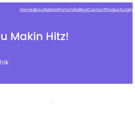
Home
About
Materi
Portofolio
Blog
Contact
Product
Login
u Makin Hitz!
Trik