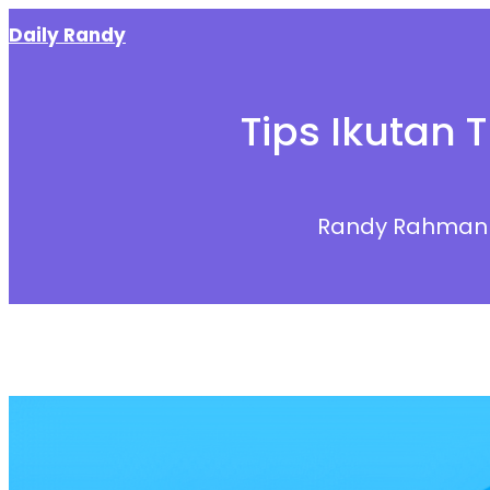
Skip
Daily Randy
to
content
Tips Ikutan 
Randy Rahman