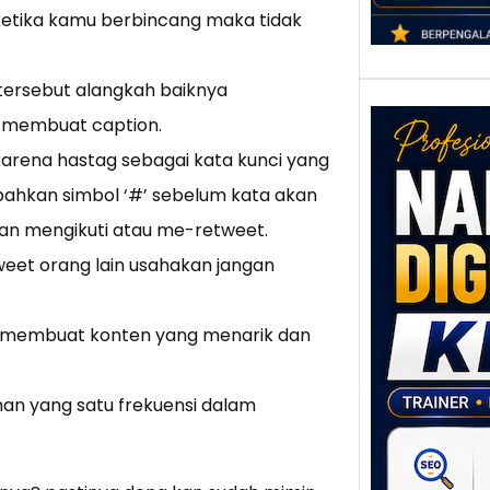
 ketika kamu berbincang maka tidak
tersebut alangkah baiknya
 membuat caption.
karena hastag sebagai kata kunci yang
ahkan simbol ‘#’ sebelum kata akan
an mengikuti atau me-retweet.
eet orang lain usahakan jangan
Nar
Digi
pa membuat konten yang menarik dan
Klat
UMK
Loka
an yang satu frekuensi dalam
Melal
Digit
Setia