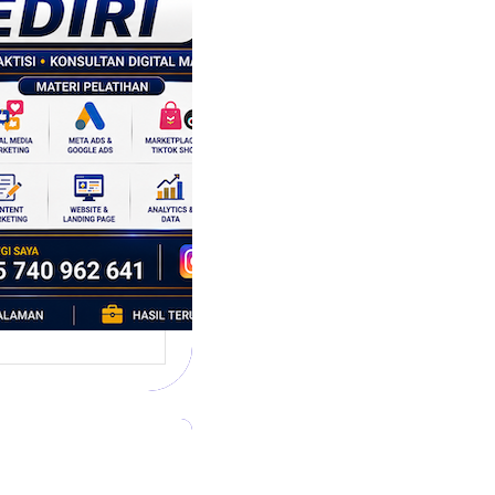
tegi
asaran
asis Data
k Bisnis yang
tumbuh
l marketing telah
bah cara bisnis
mbang. Dulu,
si banyak…