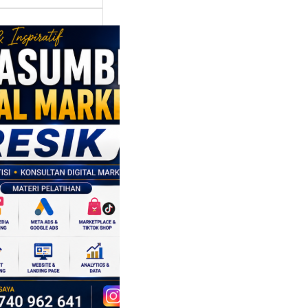
asumber
tal Marketing
ik:
ngkatkan
 Saing SDM
isnis di Era
sformasi
al
mbangan dunia
ri tidak hanya
ubah cara
sahaan
oduksi barang,…