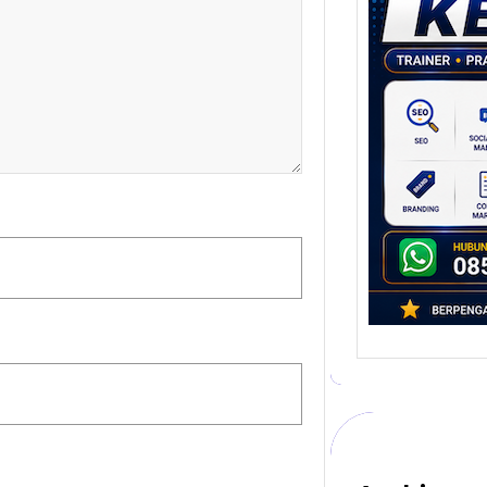
Stra
Pem
Berb
untu
Ber
Digita
mengu
berke
promo