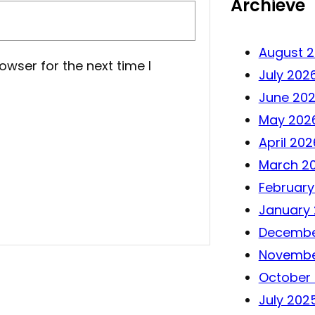
Archieve
August 
owser for the next time I
July 202
June 20
May 202
April 202
March 2
February
January
Decembe
Novembe
October
July 202