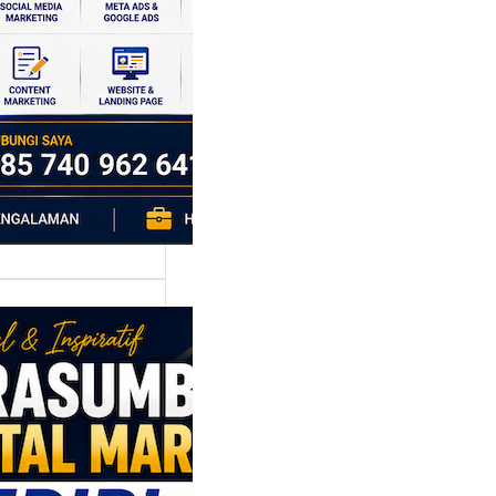
si ekonomi yang
da, dan Klaten
h…
asumber
tal Marketing
ri: Membangun