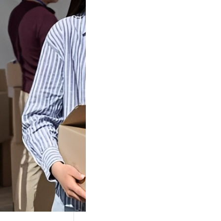
Tok Buat
an, Gimana
teginya ?
Juga Cara
alan Di Tiktokshop
k menjadi tempat
an…