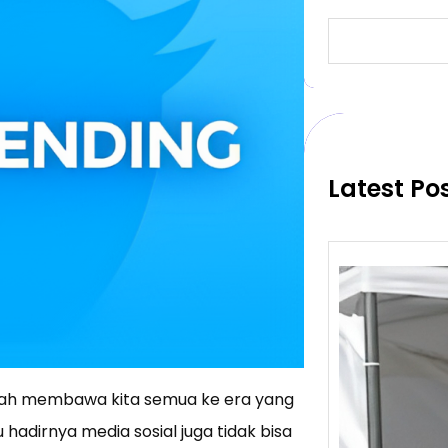
S
e
a
r
c
h
Latest Po
 telah membawa kita semua ke era yang
hadirnya media sosial juga tidak bisa