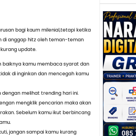
rusan bagi kaum milenial,tetapi ketika
Nar
n di anggap hitz oleh teman-teman
Digi
 kurang update.
Gres
Meni
ah baiknya kamu membaca syarat dan
Daya
dan B
 tidak di inginkan dan mencegah kamu
Tran
Digit
engan melihat trending hari ini.
Perke
dengan mengklik pencarian maka akan
indust
meng
arakan. Sebelum kamu ikut berbincang
peru
kamu.
mempr
ikuti, jangan sampai kamu kurang