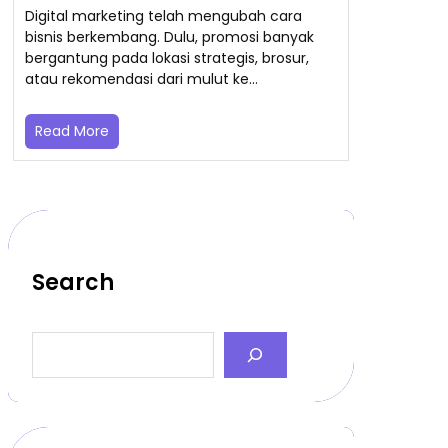
Digital marketing telah mengubah cara
bisnis berkembang. Dulu, promosi banyak
bergantung pada lokasi strategis, brosur,
atau rekomendasi dari mulut ke…
Read More
Search
S
e
a
r
c
h