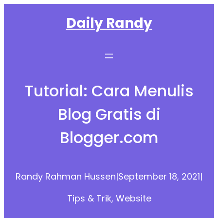
Skip
Daily Randy
to
content
Tutorial: Cara Menulis
Blog Gratis di
Blogger.com
Randy Rahman Hussen
|
September 18, 2021
|
Tips & Trik
, 
Website